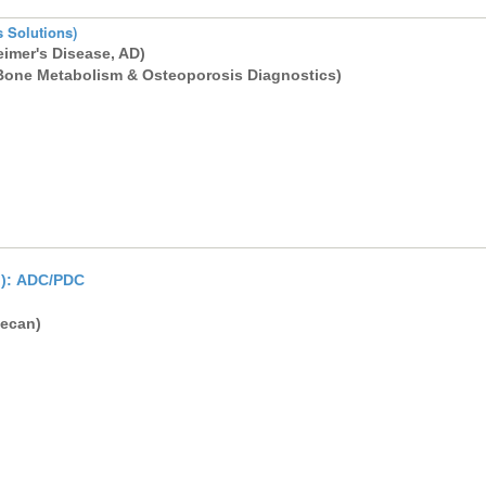
olutions)
r's Disease, AD)
etabolism & Osteoporosis Diagnostics)
): ADC/PDC
ecan)