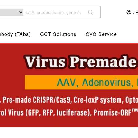
J
ibody (TAbs)
GCT Solutions
GVC Service