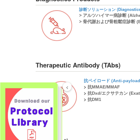
診断ソリューション (Diagnostics S
> アルツハイマー病診断 (Alzheime
> 骨代謝および骨粗鬆症診断 (Bone M
Therapeutic Antibody (TAbs)
抗ペイロード (Anti-payload
>
<
抗MMAE/MMAF
>
抗Dxd/エクサテカン (Exat
>
抗DM1