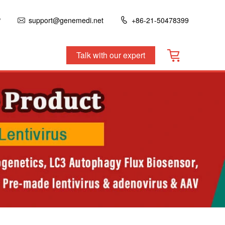
P
support@genemedi.net
+86-21-50478399
Talk with our expert