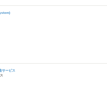
stem)
製造サービス
ビス