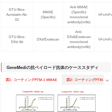
Anti-MMAE
GTU-Bios-
MMAE
(Specific)
Auristatin-Ab-
hFc/mF
(Specific)
monoclonal
02
antibody(mAb)
Anti-
GTU-Bios-
DXd&Exatecan
DXd/Exatecan
hFc/mF
DXd-Ab
monoclonal
antibody(mAb)
GeneMediの抗ペイロード抗体のケーススタディ
図1: コーティングPTM-1 MMAE
図2: コーティングPTM-1 M
