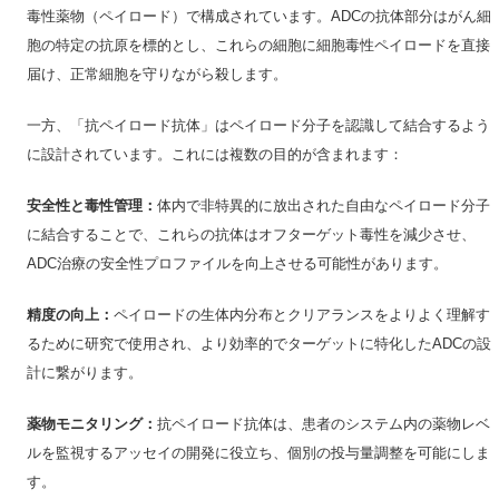
毒性薬物（ペイロード）で構成されています。ADCの抗体部分はがん細
胞の特定の抗原を標的とし、これらの細胞に細胞毒性ペイロードを直接
届け、正常細胞を守りながら殺します。
一方、「抗ペイロード抗体」はペイロード分子を認識して結合するよう
に設計されています。これには複数の目的が含まれます：
安全性と毒性管理：
体内で非特異的に放出された自由なペイロード分子
に結合することで、これらの抗体はオフターゲット毒性を減少させ、
ADC治療の安全性プロファイルを向上させる可能性があります。
精度の向上：
ペイロードの生体内分布とクリアランスをよりよく理解す
るために研究で使用され、より効率的でターゲットに特化したADCの設
計に繋がります。
薬物モニタリング：
抗ペイロード抗体は、患者のシステム内の薬物レベ
ルを監視するアッセイの開発に役立ち、個別の投与量調整を可能にしま
す。